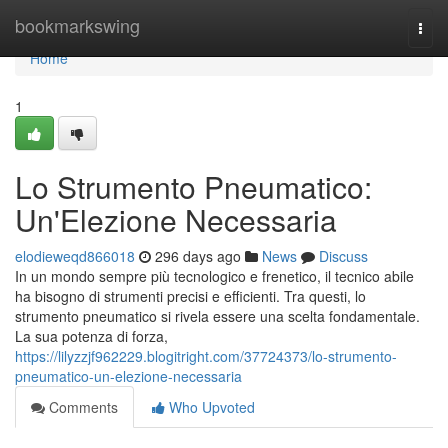
Home
bookmarkswing
Togg
navi
Home
1
Lo Strumento Pneumatico:
Un'Elezione Necessaria
elodieweqd866018
296 days ago
News
Discuss
In un mondo sempre più tecnologico e frenetico, il tecnico abile
ha bisogno di strumenti precisi e efficienti. Tra questi, lo
strumento pneumatico si rivela essere una scelta fondamentale.
La sua potenza di forza,
https://lilyzzjf962229.blogitright.com/37724373/lo-strumento-
pneumatico-un-elezione-necessaria
Comments
Who Upvoted