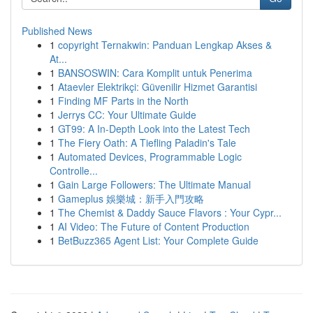
Published News
1
copyright Ternakwin: Panduan Lengkap Akses &
At...
1
BANSOSWIN: Cara Komplit untuk Penerima
1
Ataevler Elektrikçi: Güvenilir Hizmet Garantisi
1
Finding MF Parts in the North
1
Jerrys CC: Your Ultimate Guide
1
GT99: A In-Depth Look into the Latest Tech
1
The Fiery Oath: A Tiefling Paladin's Tale
1
Automated Devices, Programmable Logic
Controlle...
1
Gain Large Followers: The Ultimate Manual
1
Gameplus 娛樂城：新手入門攻略
1
The Chemist & Daddy Sauce Flavors : Your Cypr...
1
AI Video: The Future of Content Production
1
BetBuzz365 Agent List: Your Complete Guide