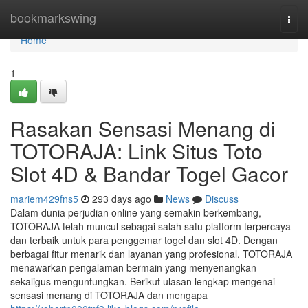
Home
bookmarkswing
Togg
navi
Home
1
Rasakan Sensasi Menang di
TOTORAJA: Link Situs Toto
Slot 4D & Bandar Togel Gacor
mariem429fns5
293 days ago
News
Discuss
Dalam dunia perjudian online yang semakin berkembang,
TOTORAJA telah muncul sebagai salah satu platform terpercaya
dan terbaik untuk para penggemar togel dan slot 4D. Dengan
berbagai fitur menarik dan layanan yang profesional, TOTORAJA
menawarkan pengalaman bermain yang menyenangkan
sekaligus menguntungkan. Berikut ulasan lengkap mengenai
sensasi menang di TOTORAJA dan mengapa