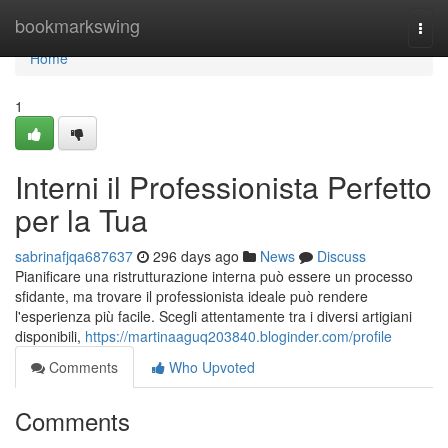
Home
bookmarkswing
Togg
navi
Home
1
Interni il Professionista Perfetto
per la Tua
sabrinafjqa687637
296 days ago
News
Discuss
Pianificare una ristrutturazione interna può essere un processo
sfidante, ma trovare il professionista ideale può rendere
l'esperienza più facile. Scegli attentamente tra i diversi artigiani
disponibili,
https://martinaaguq203840.bloginder.com/profile
Comments
Who Upvoted
Comments