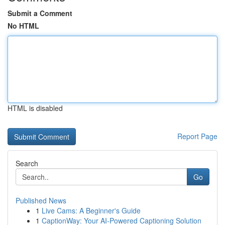
Submit a Comment
No HTML
HTML is disabled
Report Page
Search
Go
Published News
1
Live Cams: A Beginner's Guide
1
CaptionWay: Your AI-Powered Captioning Solution