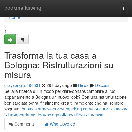
Home
bookmarkswing
Togg
navi
Home
1
Trasforma la tua casa a
Bologna: Ristrutturazioni su
misura
graysongrjo496531
298 days ago
News
Discuss
Sei alla ricerca di un modo per dare/donare/cambiare al tuo
appartamento a Bologna un nuovo look? Con una ristrutturazione
ben studiata potrai finalmente creare l'ambiente che hai sempre
sognato.
https://lararncw650484.mpeblog.com/66680647/rinnova-
il-tuo-appartamento-a-bologna-il-tuo-stile-la-tua-casa
Comments
Who Upvoted