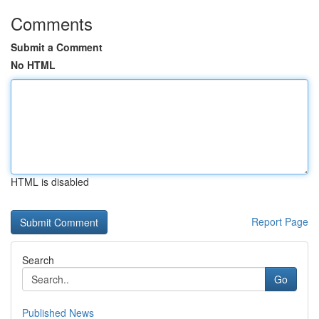
Comments
Submit a Comment
No HTML
HTML is disabled
Report Page
Search
Go
Published News