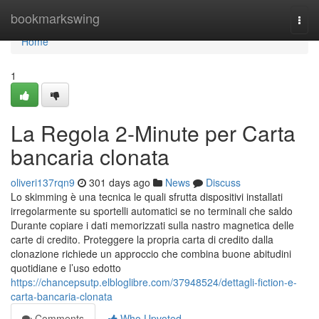
Home
bookmarkswing
Togg
navi
Home
1
La Regola 2-Minute per Carta
bancaria clonata
oliveri137rqn9
301 days ago
News
Discuss
Lo skimming è una tecnica le quali sfrutta dispositivi installati
irregolarmente su sportelli automatici se no terminali che saldo
Durante copiare i dati memorizzati sulla nastro magnetica delle
carte di credito. Proteggere la propria carta di credito dalla
clonazione richiede un approccio che combina buone abitudini
quotidiane e l’uso edotto
https://chancepsutp.elbloglibre.com/37948524/dettagli-fiction-e-
carta-bancaria-clonata
Comments
Who Upvoted