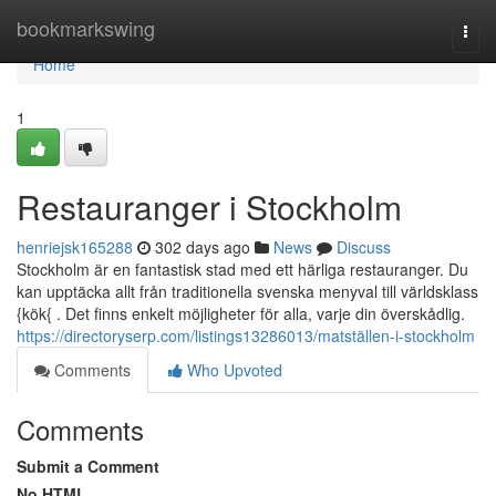
Home
bookmarkswing
Togg
navi
Home
1
Restauranger i Stockholm
henriejsk165288
302 days ago
News
Discuss
Stockholm är en fantastisk stad med ett härliga restauranger. Du
kan upptäcka allt från traditionella svenska menyval till världsklass
{kök{ . Det finns enkelt möjligheter för alla, varje din överskådlig.
https://directoryserp.com/listings13286013/matställen-i-stockholm
Comments
Who Upvoted
Comments
Submit a Comment
No HTML