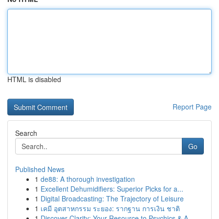
HTML is disabled
Report Page
Search
Go
Published News
1
de88: A thorough investigation
1
Excellent Dehumidifiers: Superior Picks for a...
1
Digital Broadcasting: The Trajectory of Leisure
1
เคมี อุตสาหกรรม ระยอง: รากฐาน การเงิน ชาติ
1
Discover Clarity: Your Resource to Psychics & A...