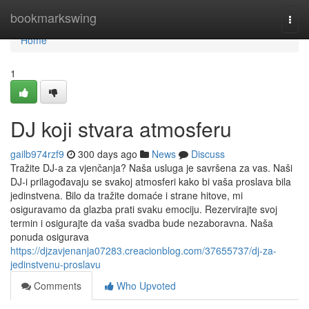
Home
bookmarkswing
Togg
navi
Home
1
DJ koji stvara atmosferu
gailb974rzf9
300 days ago
News
Discuss
Tražite DJ-a za vjenčanja? Naša usluga je savršena za vas. Naši
DJ-i prilagođavaju se svakoj atmosferi kako bi vaša proslava bila
jedinstvena. Bilo da tražite domaće i strane hitove, mi
osiguravamo da glazba prati svaku emociju. Rezervirajte svoj
termin i osigurajte da vaša svadba bude nezaboravna. Naša
ponuda osigurava
https://djzavjenanja07283.creacionblog.com/37655737/dj-za-
jedinstvenu-proslavu
Comments
Who Upvoted