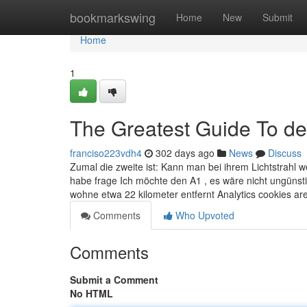
Home
bookmarkswing
Home
New
Submit
Home
1
The Greatest Guide To de
franciso223vdh4
302 days ago
News
Discuss
Zumal die zweite ist: Kann man bei ihrem Lichtstrahl 
habe frage Ich möchte den A1 , es wäre nicht ungünst
wohne etwa 22 kilometer entfernt Analytics cookies a
Comments
Who Upvoted
Comments
Submit a Comment
No HTML