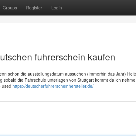
Groups
Register
Login
utschen fuhrerschein kaufen
wenn schon die ausstellungsdatum aussuchen (immerhin das Jahr) Heite
ig sobald die Fahrschule unterlagen von Stuttgart kommt da ich nehme
re used
https://deutscherfuhrerscheinhersteller.de/