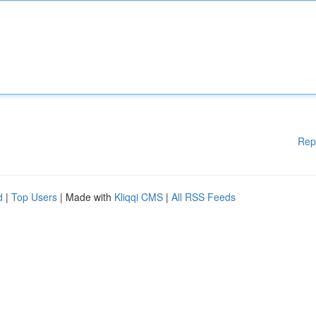
Rep
d
|
Top Users
| Made with
Kliqqi CMS
|
All RSS Feeds