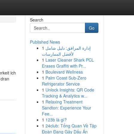
Search
Go
Published News
1
إدارة المرافق: دليل شامل
لأفضل الممارسات
1
Laser Cleaner Shark PCL
Erases Graffiti with Pr...
1
Boulevard Wellness
rkeit ich
1
Palm Coast Sub-Zero
 dran
Refrigerator Service
1
Unlock Insights: QR Code
Tracking & Analytics w...
1
Relaxing Treatment
Sandton: Experience Your
Fee...
1
123b là gì?
1
24club: Tổng Quan Về Tập
Đoàn Đang Gây Dấu Ấn