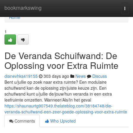
Home
bookmarkswing
Togg
navi
Home
1
De Veranda Schuifwand: De
Oplossing voor Extra Ruimte
dianevhks419155
303 days ago
News
Discuss
Bent u/jullie op zoek naar extra ruimte? Een modulaire
schuifwand kan de oplossing zijn/juiste keuze zijn. Een
schuifwand kunt u/jullie de/jouw/hun veranda in een extra
leefruimte omzetten. Wanneer/Als/In het geval
https://shaunaurtg907549.thelateblog.com/38184748/die-
veranda-schuifwand-een-zeer-goede-oplossing-voor-extra-ruimte
Comments
Who Upvoted