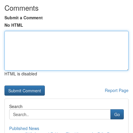
Comments
Submit a Comment
No HTML
HTML is disabled
Report Page
Search
Go
Published News