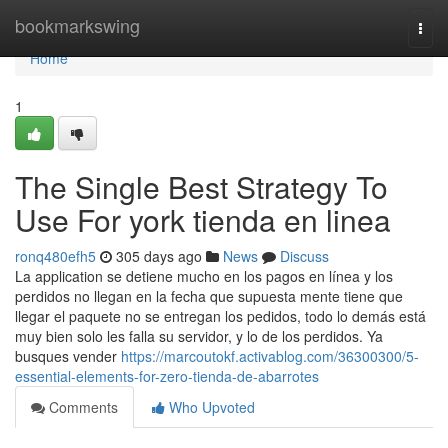
Home
bookmarkswing
Togg
navi
Home
1
The Single Best Strategy To
Use For york tienda en linea
ronq480efh5
305 days ago
News
Discuss
La application se detiene mucho en los pagos en línea y los
perdidos no llegan en la fecha que supuesta mente tiene que
llegar el paquete no se entregan los pedidos, todo lo demás está
muy bien solo les falla su servidor, y lo de los perdidos. Ya
busques vender
https://marcoutokf.activablog.com/36300300/5-
essential-elements-for-zero-tienda-de-abarrotes
Comments
Who Upvoted