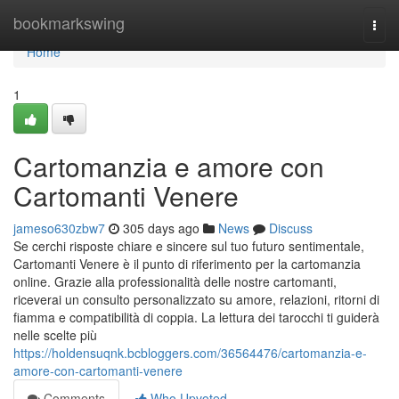
Home
bookmarkswing
Togg
navi
Home
1
Cartomanzia e amore con
Cartomanti Venere
jameso630zbw7
305 days ago
News
Discuss
Se cerchi risposte chiare e sincere sul tuo futuro sentimentale,
Cartomanti Venere è il punto di riferimento per la cartomanzia
online. Grazie alla professionalità delle nostre cartomanti,
riceverai un consulto personalizzato su amore, relazioni, ritorni di
fiamma e compatibilità di coppia. La lettura dei tarocchi ti guiderà
nelle scelte più
https://holdensuqnk.bcbloggers.com/36564476/cartomanzia-e-
amore-con-cartomanti-venere
Comments
Who Upvoted