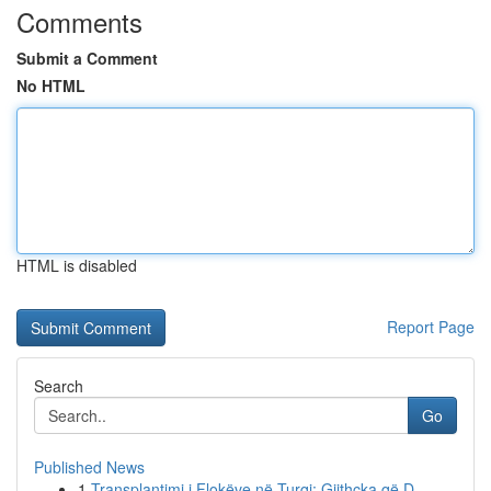
Comments
Submit a Comment
No HTML
HTML is disabled
Report Page
Search
Go
Published News
1
Transplantimi i Flokëve në Turqi: Gjithçka që D...