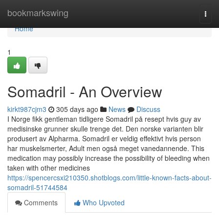
Home
bookmarkswing
Togg
navi
Home
1
Somadril - An Overview
kirkt987cjm3
305 days ago
News
Discuss
I Norge fikk gentleman tidligere Somadril på resept hvis guy av
medisinske grunner skulle trenge det. Den norske varianten blir
produsert av Alpharma. Somadril er veldig effektivt hvis person
har muskelsmerter, Adult men også meget vanedannende. This
medication may possibly increase the possibility of bleeding when
taken with other medicines
https://spencercsxi210350.shotblogs.com/little-known-facts-about-
somadril-51744584
Comments
Who Upvoted