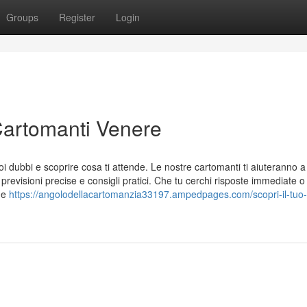
Groups
Register
Login
 Cartomanti Venere
 dubbi e scoprire cosa ti attende. Le nostre cartomanti ti aiuteranno a
previsioni precise e consigli pratici. Che tu cerchi risposte immediate 
one
https://angolodellacartomanzia33197.ampedpages.com/scopri-il-tuo-