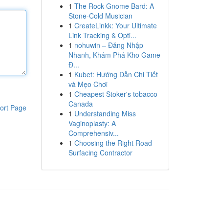
1
The Rock Gnome Bard: A
Stone-Cold Musician
1
CreateLinkk: Your Ultimate
Link Tracking & Opti...
1
nohuwin – Đăng Nhập
Nhanh, Khám Phá Kho Game
Đ...
1
Kubet: Hướng Dẫn Chi Tiết
và Mẹo Chơi
1
Cheapest Stoker's tobacco
Canada
ort Page
1
Understanding Miss
Vaginoplasty: A
Comprehensiv...
1
Choosing the Right Road
Surfacing Contractor