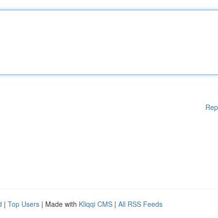
Rep
d
|
Top Users
| Made with
Kliqqi CMS
|
All RSS Feeds