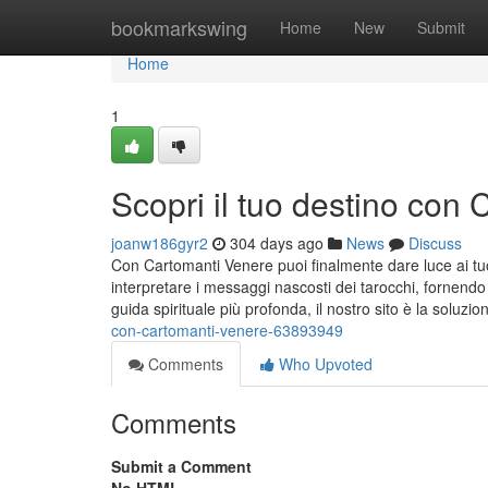
Home
bookmarkswing
Home
New
Submit
Home
1
Scopri il tuo destino con
joanw186gyr2
304 days ago
News
Discuss
Con Cartomanti Venere puoi finalmente dare luce ai tuoi
interpretare i messaggi nascosti dei tarocchi, fornendo 
guida spirituale più profonda, il nostro sito è la soluzi
con-cartomanti-venere-63893949
Comments
Who Upvoted
Comments
Submit a Comment