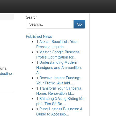
Search
Go
Published News
1
Ask an Specialist : Your
Pressing Inquirie...
1
Master Google Business
Profile Optimization for...
1
Understanding Modern
Handguns and Ammunition:
o una
A...
destino-
1
Receive Instant Funding:
Your Profile, Availabl...
1
Transform Your Canberra
Home: Renovation Id...
1
Bắt sóng 3 Vùng Không tốn
phí : Tìm Số Đẹ...
1
Pune Hostess Business: A
Guide to Accessib...