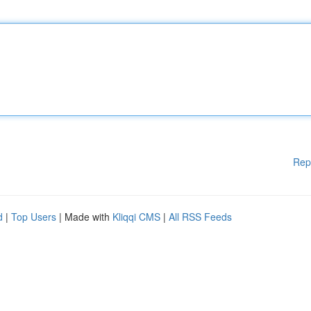
Rep
d
|
Top Users
| Made with
Kliqqi CMS
|
All RSS Feeds