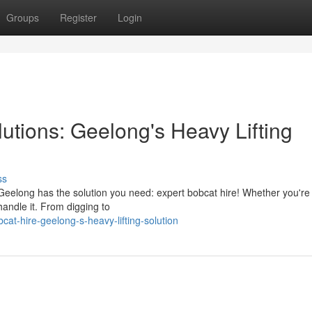
Groups
Register
Login
utions: Geelong's Heavy Lifting
ss
Geelong has the solution you need: expert bobcat hire! Whether you're 
andle it. From digging to
at-hire-geelong-s-heavy-lifting-solution