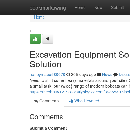
Home
bookmarkswing
Home
New
Submit
Home
1
Excavation Equipment Sol
Solution
honeymaua580070
305 days ago
News
Discu
Need to shift some heavy materials around your site? 
a small task, our {wide{ range of modern bobcats can h
https://theohnuy121936.dailyblogzz.com/32855407/bobc
Comments
Who Upvoted
Comments
Submit a Comment