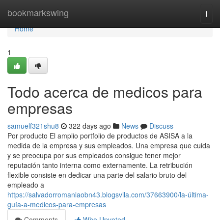
Home
bookmarkswing
Togg
navi
Home
1
Todo acerca de medicos para
empresas
samuelf321shu8
322 days ago
News
Discuss
Por producto El amplio portfolio de productos de ASISA a la
medida de la empresa y sus empleados. Una empresa que cuida
y se preocupa por sus empleados consigue tener mejor
reputación tanto interna como externamente. La retribución
flexible consiste en dedicar una parte del salario bruto del
empleado a
https://salvadorromanlaobn43.blogsvila.com/37663900/la-última-
guía-a-medicos-para-empresas
Comments
Who Upvoted