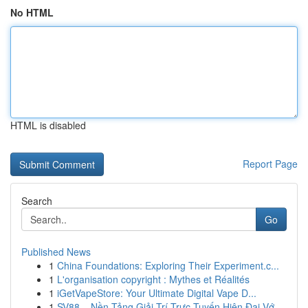
No HTML
HTML is disabled
Report Page
Search
Go
Published News
1
China Foundations: Exploring Their Experiment.c...
1
L'organisation copyright : Mythes et Réalités
1
iGetVapeStore: Your Ultimate Digital Vape D...
1
SV88 – Nền Tảng Giải Trí Trực Tuyến Hiện Đại Vớ...