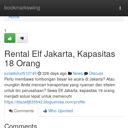
Home
bookmarkswing
Togg
navi
Home
1
Rental Elf Jakarta, Kapasitas
18 Orang
junaidohxt512749
326 days ago
News
Discuss
Perlu membawa rombongan besar ke acara di Jakarta? Atau
mungkin Anda mencari transportasi yang nyaman dan efisien
untuk tim perusahaan? Sewa Elf Jakarta, kapasitas 19 orang,
menjadi solusi tepat untuk memenuhi
https://idazwfj835542.bloguerosa.com/profile
Comments
Who Upvoted
Comments