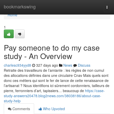
Home
bookmarkswing
Togg
navi
Home
1
Pay someone to do my case
study - An Overview
charlesc934yyd8
327 days ago
News
Discuss
Retraite des travailleurs de l’amiante : les règles de non cumul
des allocations définies dans une circulaire Cnav Mais quels sont
donc ces métiers qui sont le fer de lance de cette renaissance de
l’artisanat ? Nous identifions ici sûrement cordonniers, tailleurs de
pierre, ferronniers d’art, tapissiers… beaucoup de
https://case-
study-answers20478.blog2news.com/38038186/about-case-
study-help
Comments
Who Upvoted