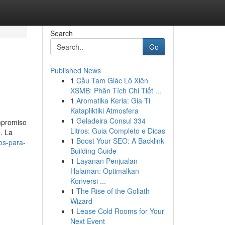
Search
Go
Published News
1
Cầu Tam Giác Lô Xiên
XSMB: Phân Tích Chi Tiết ...
1
Aromatika Keria: Gia Ti
Katapliktiki Atmosfera
1
Geladeira Consul 334
ompromiso
Litros: Guia Completo e Dicas
. La
1
Boost Your SEO: A Backlink
os-para-
Building Guide
1
Layanan Penjualan
Halaman: Optimalkan
Konversi ...
1
The Rise of the Goliath
Wizard
1
Lease Cold Rooms for Your
Next Event