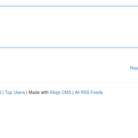
Rep
d
|
Top Users
| Made with
Kliqqi CMS
|
All RSS Feeds