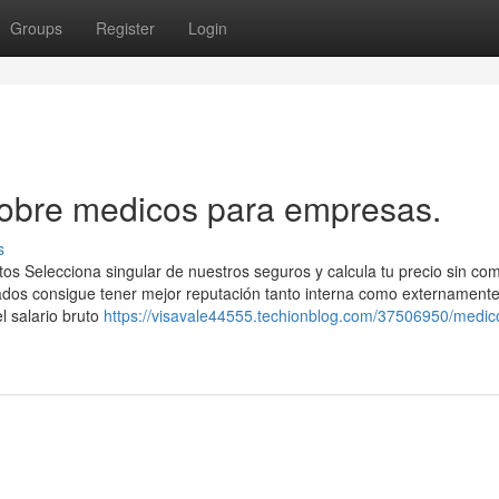
Groups
Register
Login
obre medicos para empresas.
s
s Selecciona singular de nuestros seguros y calcula tu precio sin c
os consigue tener mejor reputación tanto interna como externamente
el salario bruto
https://visavale44555.techionblog.com/37506950/medic