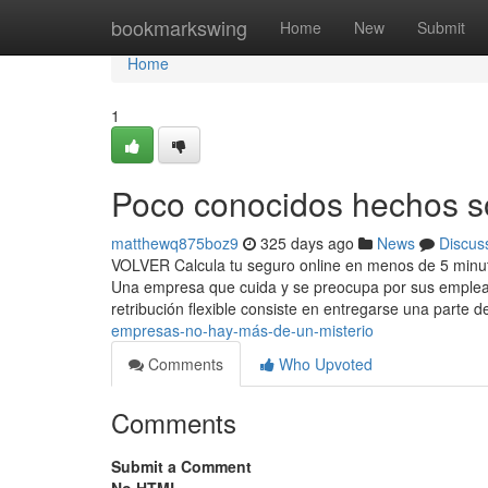
Home
bookmarkswing
Home
New
Submit
Home
1
Poco conocidos hechos s
matthewq875boz9
325 days ago
News
Discus
VOLVER Calcula tu seguro online en menos de 5 minuto
Una empresa que cuida y se preocupa por sus emplead
retribución flexible consiste en entregarse una parte d
empresas-no-hay-más-de-un-misterio
Comments
Who Upvoted
Comments
Submit a Comment