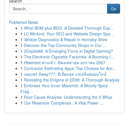
Search
Go
Published News
1
What BDM plus BDG: A Detailed Thorough Exp...
1
LC Winford: Your SEO and Website Design Spe...
1
Vehicle Diagnostics & Repair in Hornsby Shire
1
Discover the Top Community Shops in Our ...
1
{Empire88: A Emerging Force in Digital Gaming?
1
The Electronic Cigarette Factories: A Booming I...
1
Hitwinbet ทางเข้า: อัพเดทล่าสุด มกราคม 2567
1
Contractor Estimating Apps: Top Choices for Acc...
1
เผยแพร่ Xway777: ดีเยี่ยมสุด เกมสล็อตออนไลน์
1
Revealing the Enigma of EE88: A Thorough Analysis
1
Embrace Your Inner Maverick: A Woody Spicy
Frag...
1
Root Cause Analysis: Understanding the 5 Whys
1
Our Reservoir Complexes : A Vital Power ...