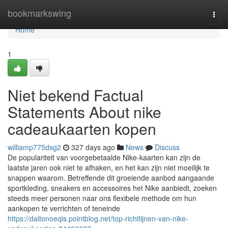
Home
bookmarkswing
Togg
navi
Home
1
Niet bekend Factual
Statements About nike
cadeaukaarten kopen
williamp775dsg2
327 days ago
News
Discuss
De populariteit van voorgebetaalde Nike-kaarten kan zijn de
laatste jaren ook niet te afhaken, en het kan zijn niet moeilijk te
snappen waarom. Betreffende dit groeiende aanbod aangaande
sportkleding, sneakers en accessoires het Nike aanbiedt, zoeken
steeds meer personen naar ons flexibele methode om hun
aankopen te verrichten of teneinde
https://daltonoeqis.pointblog.net/top-richtlijnen-van-nike-