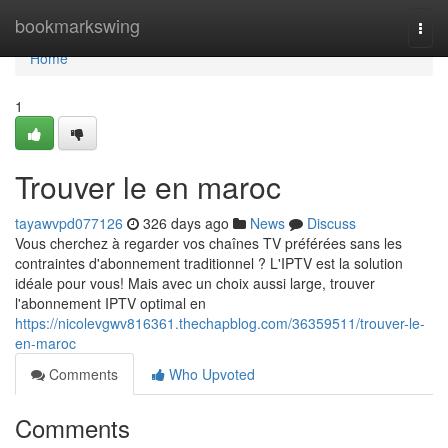
Home
bookmarkswing
Togg
navi
Home
1
Trouver le en maroc
tayawvpd077126
326 days ago
News
Discuss
Vous cherchez à regarder vos chaînes TV préférées sans les
contraintes d'abonnement traditionnel ? L'IPTV est la solution
idéale pour vous! Mais avec un choix aussi large, trouver
l'abonnement IPTV optimal en
https://nicolevgwv816361.thechapblog.com/36359511/trouver-le-
en-maroc
Comments
Who Upvoted
Comments