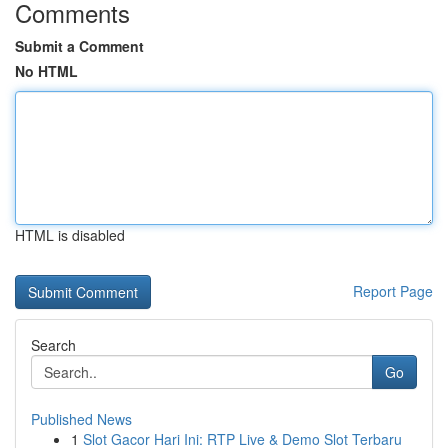
Comments
Submit a Comment
No HTML
HTML is disabled
Report Page
Search
Go
Published News
1
Slot Gacor Hari Ini: RTP Live & Demo Slot Terbaru