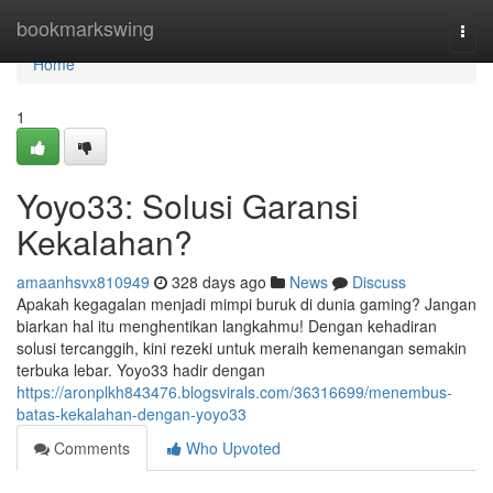
Home
bookmarkswing
Togg
navi
Home
1
Yoyo33: Solusi Garansi
Kekalahan?
amaanhsvx810949
328 days ago
News
Discuss
Apakah kegagalan menjadi mimpi buruk di dunia gaming? Jangan
biarkan hal itu menghentikan langkahmu! Dengan kehadiran
solusi tercanggih, kini rezeki untuk meraih kemenangan semakin
terbuka lebar. Yoyo33 hadir dengan
https://aronplkh843476.blogsvirals.com/36316699/menembus-
batas-kekalahan-dengan-yoyo33
Comments
Who Upvoted