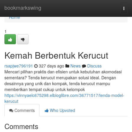
Home
bookmarkswing
Togg
navi
Home
1
Kemah Berbentuk Kerucut
rsapjwe796191
327 days ago
News
Discuss
Mencari pilihan praktis dan efisien untuk kebutuhan akomodasi
sementara? Tenda kerucut merupakan solusi ideal. Dengan
desainnya yang unik dan kompak, tenda kerucut mampu
memberikan tempat cukup untuk kelompok
https://vinnyaelc675298.elbloglibre.com/36771517/tenda-model-
kerucut
Comments
Who Upvoted
Comments