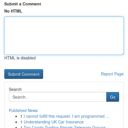
Submit a Comment
No HTML
HTML is disabled
Report Page
Search
Go
Published News
1
I cannot fulfill this request. I am programmed ...
1
Understanding UK Car Insurance
1
Top Crypto Trading Signals Telegram Groups :...