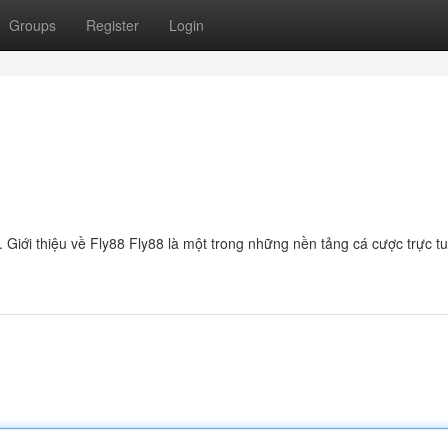
Groups
Register
Login
1. Giới thiệu về Fly88 Fly88 là một trong những nền tảng cá cược trực t