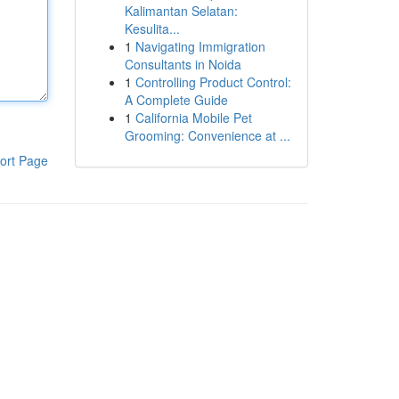
Kalimantan Selatan:
Kesulita...
1
Navigating Immigration
Consultants in Noida
1
Controlling Product Control:
A Complete Guide
1
California Mobile Pet
Grooming: Convenience at ...
ort Page