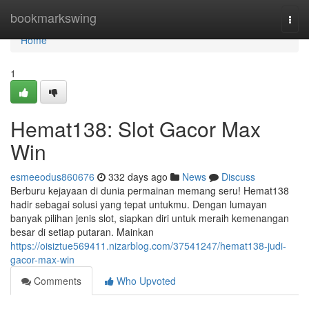
Home
bookmarkswing
Togg
navi
Home
1
Hemat138: Slot Gacor Max
Win
esmeeodus860676
332 days ago
News
Discuss
Berburu kejayaan di dunia permainan memang seru! Hemat138
hadir sebagai solusi yang tepat untukmu. Dengan lumayan
banyak pilihan jenis slot, siapkan diri untuk meraih kemenangan
besar di setiap putaran. Mainkan
https://oisiztue569411.nizarblog.com/37541247/hemat138-judi-
gacor-max-win
Comments
Who Upvoted