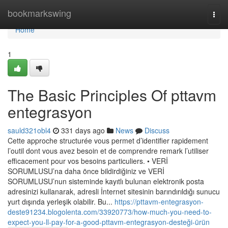
Home
bookmarkswing
Togg
navi
Home
1
The Basic Principles Of pttavm
entegrasyon
sauld321obl4
331 days ago
News
Discuss
Cette approche structurée vous permet d’identifier rapidement
l’outil dont vous avez besoin et de comprendre remark l’utiliser
efficacement pour vos besoins particuliers. • VERİ
SORUMLUSU’na daha önce bildirdiğiniz ve VERİ
SORUMLUSU’nun sisteminde kayıtlı bulunan elektronik posta
adresinizi kullanarak, adresli İnternet sitesinin barındırıldığı sunucu
yurt dışında yerleşik olabilir. Bu...
https://pttavm-entegrasyon-
deste91234.blogolenta.com/33920773/how-much-you-need-to-
expect-you-ll-pay-for-a-good-pttavm-entegrasyon-desteği-ürün