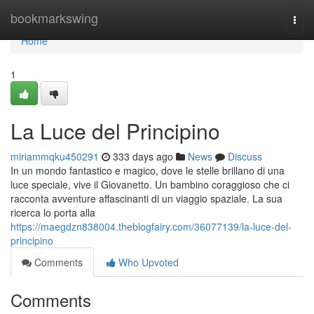
Home
bookmarkswing
Togg
navi
Home
1
La Luce del Principino
miriammqku450291
333 days ago
News
Discuss
In un mondo fantastico e magico, dove le stelle brillano di una
luce speciale, vive il Giovanetto. Un bambino coraggioso che ci
racconta avventure affascinanti di un viaggio spaziale. La sua
ricerca lo porta alla
https://maegdzn838004.theblogfairy.com/36077139/la-luce-del-
principino
Comments
Who Upvoted
Comments