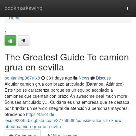
Home
bookmarkswing
Togg
navi
Home
1
The Greatest Guide To camion
grua en sevilla
benjaminp987utx8
331 days ago
News
Discuss
Alquiler camion grua con brazo articulado (Baranoa, Atlántico)
Este tipo se caracteriza porque es un equipo acoplado a
camiones que cuentan con brazo An awesome deal much more
Bonuses articulado y… Cuidaria es una empresa que se destaca
por brindar un servicio integral de atención a personas mayores,
ofreciendo
https://tarot-de-
jesus92345.blog5star.com/37759560/considerations-to-know-
about-camion-grua-en-sevilla
Comments
Who Upvoted