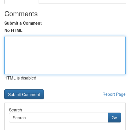
Comments
Submit a Comment
No HTML
HTML is disabled
Report Page
Search
Go