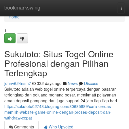
Home
bookmarkswing
Togg
navi
Home
1
Sukutoto: Situs Togel Online
Profesional dengan Pilihan
Terlengkap
johnv624nsm7
332 days ago
News
Discuss
Sukutoto adalah web togel online terpercaya dengan pasaran
terlengkap dan peluang menang besar. menikmati pelayanan
aman deposit gampang dan juga support 24 jam tiap-tiap hari.
https://sukutoto02743.blogzag.com/80685889/cara-cerdas-
memilih-website-game-online-dengan-proses-deposit-dan-
withdraw-cepat
Comments
Who Upvoted