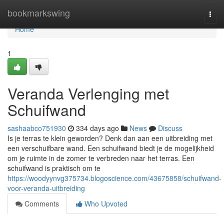
Home
bookmarkswing
Togg
navi
Home
1
Veranda Verlenging met
Schuifwand
sashaabco751930
334 days ago
News
Discuss
Is je terras te klein geworden? Denk dan aan een uitbreiding met
een verschuifbare wand. Een schuifwand biedt je de mogelijkheid
om je ruimte in de zomer te verbreden naar het terras. Een
schuifwand is praktisch om te
https://woodyynvg375734.blogoscience.com/43675858/schuifwand-
voor-veranda-uitbreiding
Comments
Who Upvoted