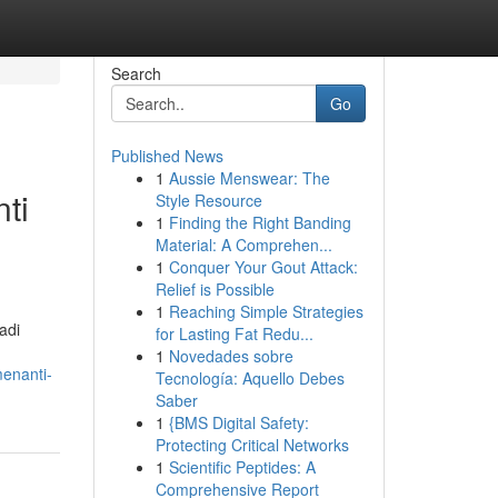
Search
Go
Published News
1
Aussie Menswear: The
ti
Style Resource
1
Finding the Right Banding
Material: A Comprehen...
1
Conquer Your Gout Attack:
Relief is Possible
1
Reaching Simple Strategies
adi
for Lasting Fat Redu...
1
Novedades sobre
menanti-
Tecnología: Aquello Debes
Saber
1
{BMS Digital Safety:
Protecting Critical Networks
1
Scientific Peptides: A
Comprehensive Report