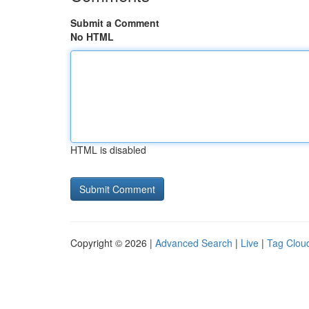
Submit a Comment
No HTML
HTML is disabled
Copyright © 2026 |
Advanced Search
|
Live
|
Tag Clou