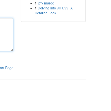
1
iptv maroc
1
Delving into JITU99: A
Detailed Look
ort Page