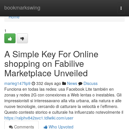
Home
bookmarkswing
Togg
navi
Home
1
A Simple Key For Online
shopping on Fabilive
Marketplace Unveiled
marieg147fip9
332 days ago
News
Discuss
Funciona en todas las redes: usa Facebook Lite también en
zonas y redes 2G con conexiones a Web lentas o inestables. Gli
impressionisti si interessavano alla vita urbana, alla natura e alle
nuove tecnologie, cercando di catturare la velocità e l’effimero.
Questo contesto storico e culturale ha influenzato notevolmente il
https://ralphv842svc1.tdlwiki.com/user
Comments
Who Upvoted