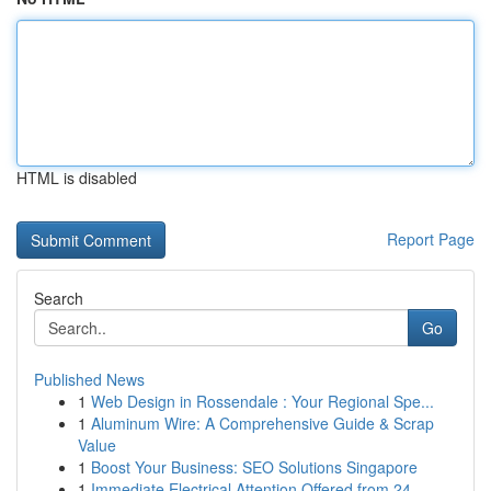
HTML is disabled
Report Page
Search
Go
Published News
1
Web Design in Rossendale : Your Regional Spe...
1
Aluminum Wire: A Comprehensive Guide & Scrap
Value
1
Boost Your Business: SEO Solutions Singapore
1
Immediate Electrical Attention Offered from 24 ...