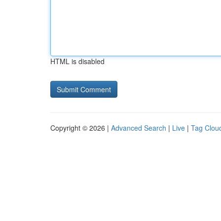
HTML is disabled
Copyright © 2026 |
Advanced Search
|
Live
|
Tag Clou