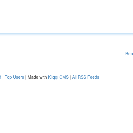
Rep
d
|
Top Users
| Made with
Kliqqi CMS
|
All RSS Feeds