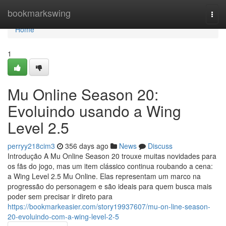
Home
bookmarkswing
Togg
navi
Home
1
Mu Online Season 20:
Evoluindo usando a Wing
Level 2.5
perryy218cim3
356 days ago
News
Discuss
Introdução A Mu Online Season 20 trouxe muitas novidades para
os fãs do jogo, mas um item clássico continua roubando a cena:
a Wing Level 2.5 Mu Online. Elas representam um marco na
progressão do personagem e são ideais para quem busca mais
poder sem precisar ir direto para
https://bookmarkeasier.com/story19937607/mu-on-line-season-
20-evoluindo-com-a-wing-level-2-5