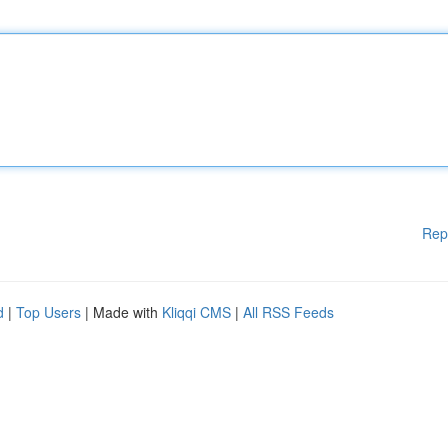
Rep
d
|
Top Users
| Made with
Kliqqi CMS
|
All RSS Feeds