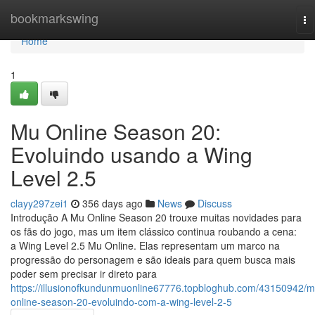
Home
bookmarkswing
To
na
Home
1
Mu Online Season 20:
Evoluindo usando a Wing
Level 2.5
clayy297zei1
356 days ago
News
Discuss
Introdução A Mu Online Season 20 trouxe muitas novidades para
os fãs do jogo, mas um item clássico continua roubando a cena:
a Wing Level 2.5 Mu Online. Elas representam um marco na
progressão do personagem e são ideais para quem busca mais
poder sem precisar ir direto para
https://illusionofkundunmuonline67776.topbloghub.com/43150942/m
online-season-20-evoluindo-com-a-wing-level-2-5