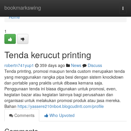
Home
bookmarkswing
Togg
navi
Home
1
Tenda kerucut printing
robertn741yup1
359 days ago
News
Discuss
Tenda printing, promosi maupun tenda custom merupakan tenda
yang menggunakan rangka pipa besi dengan sistem knockdown
dan portable yang praktis untuk dibawa kemana saja.
Penggunaan tenda ini biasa digunakan untuk promosi, even,
kegiatan bazar atau kegiatan lainnya bagi perusahaan dan
organisasi untuk melakukan promosi produk atau jasa mereka.
Bahan
https://yassere210nbo4.blogcudinti.com/profile
Comments
Who Upvoted
Comments