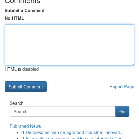
Submit a Comment
No HTML
HTML is disabled
Report Page
Search
Go
Published News
1
De toekomst van de agrofood industrie: innovati...
1
Integration procedures making use of Hybrid Cou...