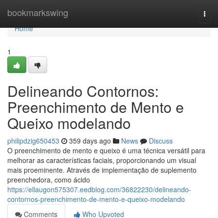
Home
bookmarkswing
Togg
navi
Home
1
Delineando Contornos:
Preenchimento de Mento e
Queixo modelando
philipdzig650453
359 days ago
News
Discuss
O preenchimento de mento e queixo é uma técnica versátil para
melhorar as características faciais, proporcionando um visual
mais proeminente. Através de implementação de suplemento
preenchedora, como ácido
https://ellaugon575307.eedblog.com/36822230/delineando-
contornos-preenchimento-de-mento-e-queixo-modelando
Comments
Who Upvoted