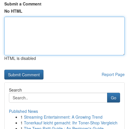
Submit a Comment
No HTML
HTML is disabled
Report Page
Search
Go
Published News
1
Streaming Entertainment: A Growing Trend
1
Tonerkauf leicht gemacht: Ihr Toner-Shop Vergleich
1
The Teen Patti Guide : An Beginner's Guide