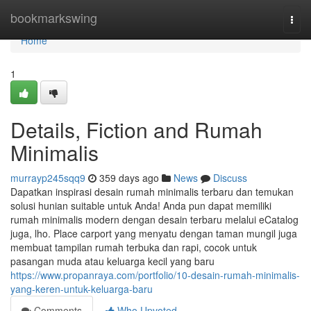
Home
bookmarkswing
Togg
navi
Home
1
Details, Fiction and Rumah
Minimalis
murrayp245sqq9
359 days ago
News
Discuss
Dapatkan inspirasi desain rumah minimalis terbaru dan temukan
solusi hunian suitable untuk Anda! Anda pun dapat memiliki
rumah minimalis modern dengan desain terbaru melalui eCatalog
juga, lho. Place carport yang menyatu dengan taman mungil juga
membuat tampilan rumah terbuka dan rapi, cocok untuk
pasangan muda atau keluarga kecil yang baru
https://www.propanraya.com/portfolio/10-desain-rumah-minimalis-
yang-keren-untuk-keluarga-baru
Comments
Who Upvoted