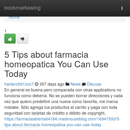
Home
bookmarkswing
Togg
navi
Home
1
5 Tips about farmacia
homeopatica You Can Use
Today
harlanz691zvo7
357 days ago
News
Discuss
En general es buena pero comparada con otras applications no
funciona como debería. No se pueden borrar direcciones y cada
vez que quiero predefinir una nueva como favorita, me marca
mistake. Sólo agrega tus productos al carrito y paga con toda
seguridad con tarjetas de crédito o débito de copyright,
https://farmaciaabierta64184.madmouseblog.com/16947593/5-
tips-about-farmacia-homeopatica-you-can-use-today