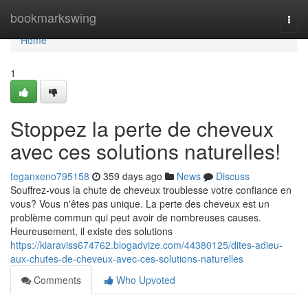
Home
bookmarkswing
Togg
navi
Home
1
Stoppez la perte de cheveux
avec ces solutions naturelles!
teganxeno795158
359 days ago
News
Discuss
Souffrez-vous la chute de cheveux troublesse votre confiance en
vous? Vous n'êtes pas unique. La perte des cheveux est un
problème commun qui peut avoir de nombreuses causes.
Heureusement, il existe des solutions
https://kiaraviss674762.blogadvize.com/44380125/dites-adieu-
aux-chutes-de-cheveux-avec-ces-solutions-naturelles
Comments
Who Upvoted