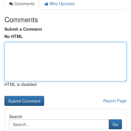
Comments
Who Upvoted
Comments
Submit a Comment
No HTML
HTML is disabled
Report Page
Search
Go