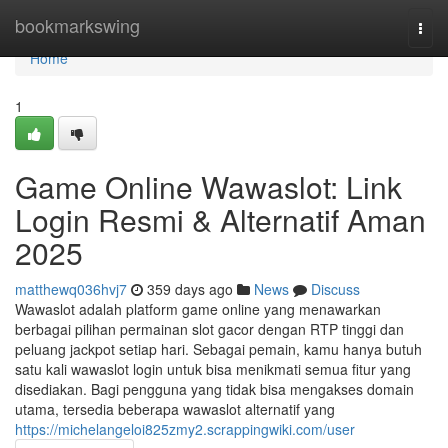
Home
bookmarkswing
Togg
navi
Home
1
Game Online Wawaslot: Link
Login Resmi & Alternatif Aman
2025
matthewq036hvj7
359 days ago
News
Discuss
Wawaslot adalah platform game online yang menawarkan
berbagai pilihan permainan slot gacor dengan RTP tinggi dan
peluang jackpot setiap hari. Sebagai pemain, kamu hanya butuh
satu kali wawaslot login untuk bisa menikmati semua fitur yang
disediakan. Bagi pengguna yang tidak bisa mengakses domain
utama, tersedia beberapa wawaslot alternatif yang
https://michelangeloi825zmy2.scrappingwiki.com/user