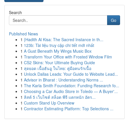
Search
Go
Published News
1
{Hadith Al Kisa: The Sacred Instance in th...
1
123b: Tài liệu truy cập chi tiết mới nhất
1
A Gust Beneath My Wings Music Box
1
Transform Your Office with Frosted Window Film
1
CS2 Skins: Your Ultimate Buying Guide
1
สุดยอด เนื้อฮันอู ในไทย: คู่มือคนรักเนื้อ
1
Unlock Dallas Leads: Your Guide to Website Lead...
1
Advisor in Bharat : Understanding Norms ...
1
The Karla Smith Foundation: Funding Research fo...
1
Choosing a Car Audio Store in Toledo — A Buyer'...
1
ลิสต์ 5 เว็บไซต์ สล็อต พีจี แตกหนัก อัตร...
1
Custom Stand Up Overview
1
Contractor Estimating Platform: Top Selections ...